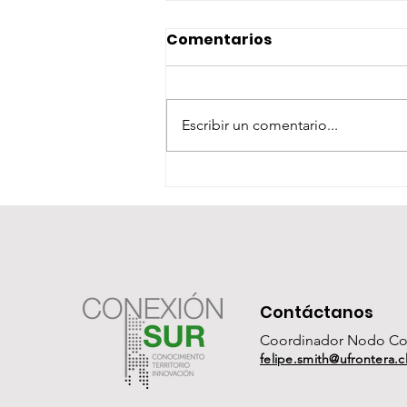
Comentarios
Escribir un comentario...
Académica de la UCN es
nominada miembro del
Comité Asesor
Presidencial de CTCi
Contáctanos
Coordinador Nodo Co
felipe.smith@ufrontera.c