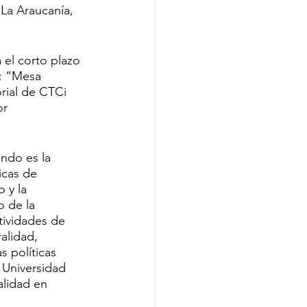
La Araucanía, 
 el corto plazo 
: “Mesa 
rial de CTCi 
r 
ondo es la 
icas de 
 y la 
 de la 
tividades de 
alidad, 
 políticas 
 Universidad 
alidad en 