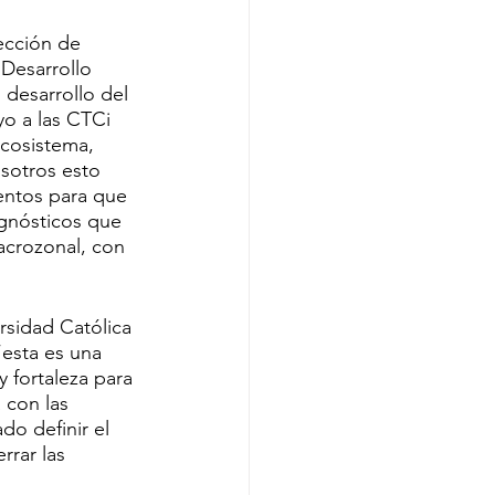
ección de 
Desarrollo 
desarrollo del 
o a las CTCi 
ecosistema, 
osotros esto 
entos para que 
agnósticos que 
acrozonal, con 
rsidad Católica 
“esta es una 
 fortaleza para 
 con las 
do definir el 
rrar las 