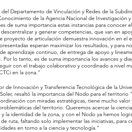
fe del Departamento de Vinculación y Redes de la Subdir
Conocimiento de la Agencia Nacional de Investigación y 
es de suma importancia estas instancias para conocer el 
r descentralizar y generar competencias, que van en apoy
te proyecto de articulación demuestra innovación en el 
s presentadas esperan maximizar los resultados, y para n
 de aprendizaje continuo, de entrega de apoyo y lineam
. Por lo tanto, es de suma importancia los avances y di
eguir con el trabajo colaborativo y coordinado a nivel m
s CTCi en la zona.”
tor de Innovación y Transferencia Tecnológica de la Unive
ler, resaltó la importancia del Nodo para el territorio 
oordinación con miradas estratégicas, tiene mucho valor y
problemáticas del territorio. Queremos acercar la ciencia
o y la identidad de la zona, y con el Nodo ya hemos logra
de ruta, faltando solo implementar las iniciativas, para ce
idades en torno a la ciencia y tecnología.”