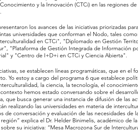
 Conocimiento y la Innovación (CTCi) en las regiones de 
.
resentaron los avances de las iniciativas priorizadas para
stintas universidades que conforman el Nodo, tales como
erculturalidad en CTCi", "Diplomado en Gestión Territo
r", "Plataforma de Gestión Integrada de Información po
al" y "Centro de I+D+i en CTCi y Ciencia Abierta".
iciativas, se establecen líneas programáticas, que en el f
to. Yo estoy a cargo del programa 6 que establece polít
nterculturalidad, la ciencia, la tecnología, el conocimiento
 contexto hemos estado conversando sobre el desarrollo
, que busca generar una instancia de difusión de las ac
án realizando las universidades en materia de intercultur
os de conversación y evaluación de las necesidades de las
 región” explica el Dr. Helder Binimelis, académico de la
sobre su iniciativa: “Mesa Macrozona Sur de Intercultur