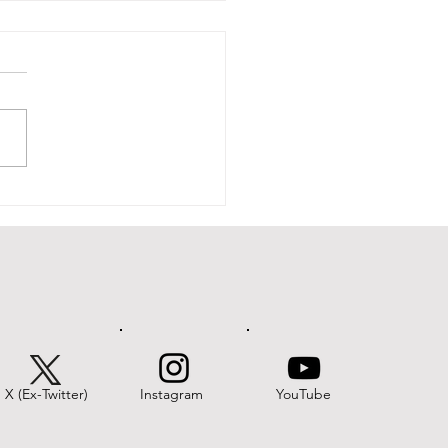
aforma digital
ierte mayor
quilibrio territorial
la Araucanía
X (Ex-Twitter)
Instagram
YouTube