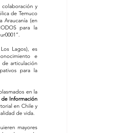
colaboración y 
ólica de Temuco 
 Araucanía (en 
NODOS para la 
ur0001”. 
Los Lagos), es 
conocimiento e 
e articulación 
ativos para la 
plasmados en la 
 de Información 
orial en Chile y 
alidad de vida.
uieren mayores 