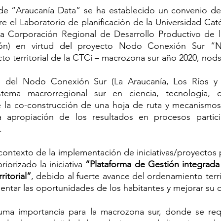
 de “Araucanía Data” se ha establecido un convenio de 
re el Laboratorio de planificación de la Universidad Cat
a Corporación Regional de Desarrollo Productivo de la
ión) en virtud del proyecto Nodo Conexión Sur “
to territorial de la CTCi – macrozona sur año 2020, nods
vo del Nodo Conexión Sur (La Araucanía, Los Ríos y 
istema macrorregional sur en ciencia, tecnología, 
 la co-construcción de una hoja de ruta y mecanismos d
 apropiación de los resultados en procesos particip
. 
contexto de la implementación de iniciativas/proyectos 
iorizado la iniciativa 
“Plataforma de Gestión integrada
itorial”
, debido al fuerte avance del ordenamiento territ
ntar las oportunidades de los habitantes y mejorar su c
uma importancia para la macrozona sur, donde se req