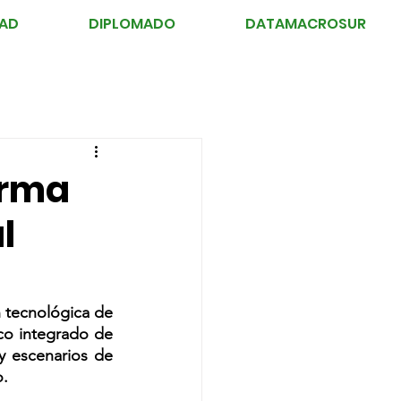
DAD
DIPLOMADO
DATAMACROSUR
orma
l
n tecnológica de 
co integrado de 
y escenarios de 
o.